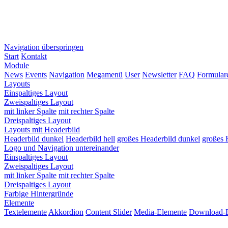
Navigation überspringen
Start
Kontakt
Module
News
Events
Navigation
Megamenü
User
Newsletter
FAQ
Formular
Layouts
Einspaltiges Layout
Zweispaltiges Layout
mit linker Spalte
mit rechter Spalte
Dreispaltiges Layout
Layouts mit Headerbild
Headerbild dunkel
Headerbild hell
großes Headerbild dunkel
großes 
Logo und Navigation untereinander
Einspaltiges Layout
Zweispaltiges Layout
mit linker Spalte
mit rechter Spalte
Dreispaltiges Layout
Farbige Hintergründe
Elemente
Textelemente
Akkordion
Content Slider
Media-Elemente
Download-