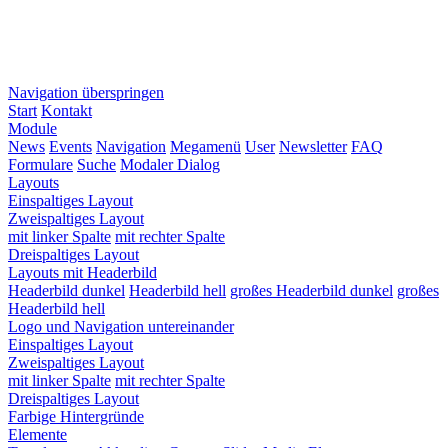
Navigation überspringen
Start
Kontakt
Module
News
Events
Navigation
Megamenü
User
Newsletter
FAQ
Formulare
Suche
Modaler Dialog
Layouts
Einspaltiges Layout
Zweispaltiges Layout
mit linker Spalte
mit rechter Spalte
Dreispaltiges Layout
Layouts mit Headerbild
Headerbild dunkel
Headerbild hell
großes Headerbild dunkel
großes
Headerbild hell
Logo und Navigation untereinander
Einspaltiges Layout
Zweispaltiges Layout
mit linker Spalte
mit rechter Spalte
Dreispaltiges Layout
Farbige Hintergründe
Elemente