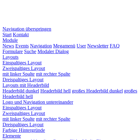
Navigation überspringen
Start
Kontakt
Module
News
Events
Navigation
Megamenü
User
Newsletter
FAQ
Formulare
Suche
Modaler Dialog
Layouts
Einspaltiges Layout
Zweispaltiges Layout
mit linker Spalte
mit rechter Spalte
Dreispaltiges Layout
Layouts mit Headerbild
Headerbild dunkel
Headerbild hell
großes Headerbild dunkel
großes
Headerbild hell
Logo und Navigation untereinander
Einspaltiges Layout
Zweispaltiges Layout
mit linker Spalte
mit rechter Spalte
Dreispaltiges Layout
Farbige Hintergründe
Elemente