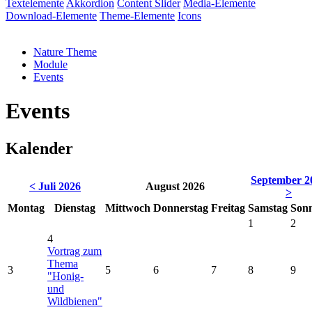
Textelemente
Akkordion
Content Slider
Media-Elemente
Download-Elemente
Theme-Elemente
Icons
Nature Theme
Module
Events
Events
Kalender
September 2
< Juli 2026
August 2026
>
Mo
ntag
Di
enstag
Mi
ttwoch
Do
nnerstag
Fr
eitag
Sa
mstag
So
n
1
2
4
Vortrag zum
Thema
3
5
6
7
8
9
"Honig-
und
Wildbienen"