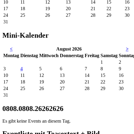
10
11
12
13
14
15
16
17
18
19
20
21
22
23
24
25
26
27
28
29
30
31
Mini-Kalender
<
August 2026
>
Mo
ntag
Di
enstag
Mi
ttwoch
Do
nnerstag
Fr
eitag
Sa
mstag
So
nnta
1
2
3
4
5
6
7
8
9
10
11
12
13
14
15
16
17
18
19
20
21
22
23
24
25
26
27
28
29
30
31
0808.0808.26262626
Es gibt keine Events an diesem Tag.
Eventliste mit Teasertext + Bild